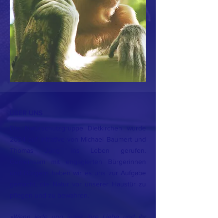
ÜBER UNS
Die Naturschutzgruppe Dietkirchen wurde
2024 auf Initiative von Michael Baumert und
Thomas Jung ins Leben gerufen.
Gemeinsam mit engagierten Bürgerinnen
und Bürgern haben wir es uns zur Aufgabe
gemacht, die Natur vor unserer Haustür zu
pflegen und zu bewahren.
»Wenn jede und jeder ihre Liebe und ihr