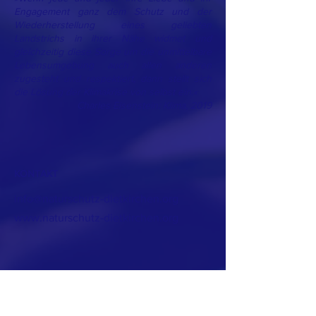
Engagement ganz dem Schutz und der
Wiederherstellung eines geliebten
Landstrichs in ihrer Nähe widmet und
gleichzeitig diese Sorge um die unmittelbare
Lebensumgebung auch allen anderen
zugesteht und respektiert, dann stellt sich
die Lösung der Klimakrise von selbst ein.«
Charles Eisenstein: Klima, 2019
KONTAKT
info@naturschutz-dietkirchen.org
www.naturschutz-dietkirchen.org