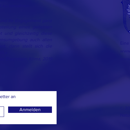
nd zu bewahren.
 und ihr Engagement ganz
tellung eines geliebten
t und gleichzeitig diese
ensumgebung auch allen
Eine 
rt, dann stellt sich die
www.
in.«
es Eisenstein: Klima, 2019
www.
etter an
© 20
Anmelden
Natu