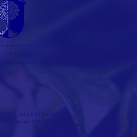
Initiative
für Dietkirchen
dietkirchen.de
dietkirchen.info
24 by T.
Jung & M. Baumert
rschutzgruppe Dietkirchen