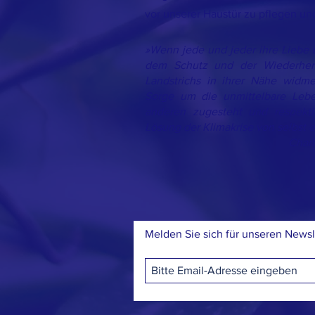
vor unserer Haustür zu pflegen u
»Wenn jede und jeder ihre Liebe
dem Schutz und der Wiederhers
Landstrichs in ihrer Nähe widme
Sorge um die unmittelbare Leb
anderen zugesteht und respektie
Lösung der Klimakrise von selbst e
Charl
Melden Sie sich für unseren Newsl