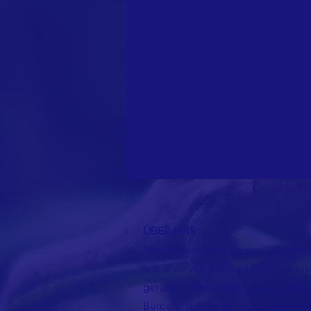
ÜBER UNS
Die Naturschutzgruppe Dietk
Initiative von Michael Baumert u
gerufen. Gemeinsam mit engag
Bürgern haben wir es uns zur Au