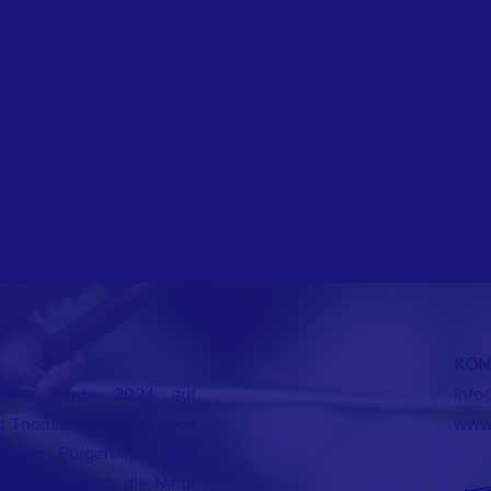
KON
irchen wurde 2024 auf
info
nd Thomas Jung ins Leben
www.
ierten Bürgerinnen und
fgabe gemacht, die Natur