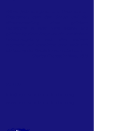
»Wenn jede und jeder ihre Liebe und ihr
Engagement ganz dem Schutz und der
Wiederherstellung eines geliebten
Landstrichs in ihrer Nähe widmet und
gleichzeitig diese Sorge um die unmittelbare
Lebensumgebung auch allen anderen
zugesteht und respektiert, dann stellt sich
die Lösung der Klimakrise von selbst ein.«
Charles Eisenstein: Klima, 2019
KONTAKT
info@naturschutz-dietkirchen.org
www.naturschutz-dietkirchen.org