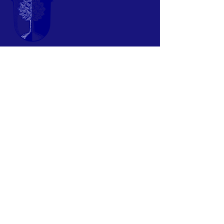
Eine Initiative
für Dietkirchen
www.dietkirchen.de
www.dietkirchen.info
Melden Sie sich für unseren Newsletter an
Anmelden
© 2024 by T.
Jung & M. Baumert
Naturschutzgruppe Dietkirchen