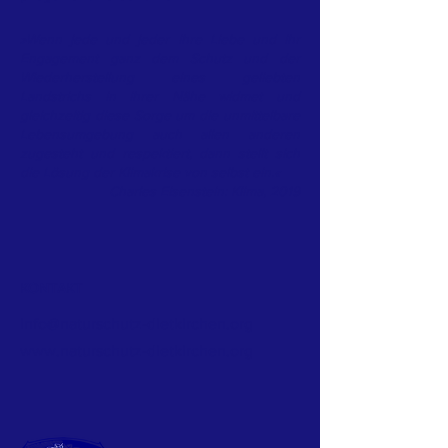
»Wenn jede und jeder ihre Liebe und ihr
Engagement ganz dem Schutz und der
Wiederherstellung eines geliebten
Landstrichs in ihrer Nähe widmet und
gleichzeitig diese Sorge um die unmittelbare
Lebensumgebung auch allen anderen
zugesteht und respektiert, dann stellt sich
die Lösung der Klimakrise von selbst ein.«
Charles Eisenstein: Klima, 2019
KONTAKT
info@naturschutz-dietkirchen.org
www.naturschutz-dietkirchen.org