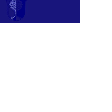
Eine Initiative
für Dietkirchen
www.dietkirchen.de
www.dietkirchen.info
Melden Sie sich für unseren Newsletter an
Anmelden
© 2024 by T.
Jung & M. Baumert
Naturschutzgruppe Dietkirchen