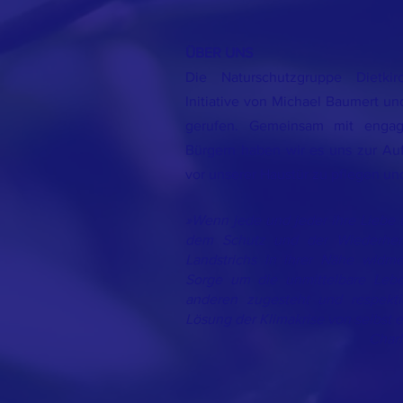
ÜBER UNS
Die Naturschutzgruppe Dietk
Initiative von Michael Baumert u
gerufen. Gemeinsam mit engag
Bürgern haben wir es uns zur Au
vor unserer Haustür zu pflegen u
»Wenn jede und jeder ihre Liebe
dem Schutz und der Wiederhers
Landstrichs in ihrer Nähe widme
Sorge um die unmittelbare Leb
anderen zugesteht und respektie
Lösung der Klimakrise von selbst e
Charl