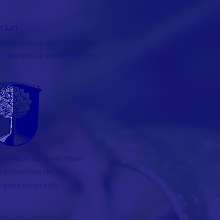
TAKT
@naturschutz-dietkirchen.org
naturschutz-dietkirchen.org
Initiative
für Dietkirchen
dietkirchen.de
dietkirchen.info