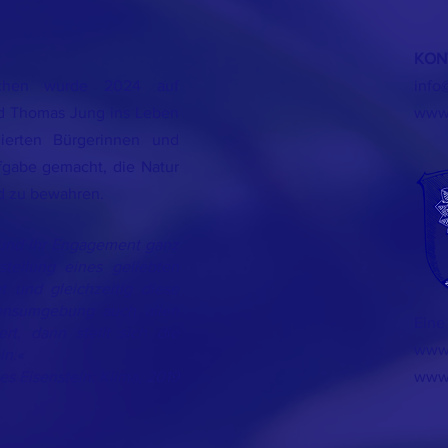
KON
irchen wurde 2024 auf
info
nd Thomas Jung ins Leben
www.
ierten Bürgerinnen und
fgabe gemacht, die Natur
nd zu bewahren.
 und ihr Engagement ganz
tellung eines geliebten
t und gleichzeitig diese
ensumgebung auch allen
Eine 
rt, dann stellt sich die
www.
in.«
es Eisenstein: Klima, 2019
www.