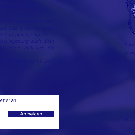
nd zu bewahren.
 und ihr Engagement ganz
tellung eines geliebten
t und gleichzeitig diese
ensumgebung auch allen
Eine 
rt, dann stellt sich die
www.
in.«
es Eisenstein: Klima, 2019
www.
etter an
© 20
Anmelden
Natu