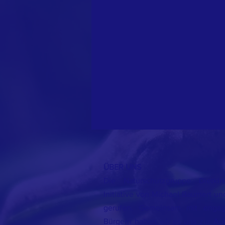
ÜBER UNS
Die Naturschutzgruppe Dietk
Initiative von Michael Baumert u
gerufen. Gemeinsam mit engag
Bürgern haben wir es uns zur Au