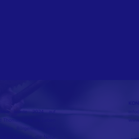
KON
irchen wurde 2024 auf
info
nd Thomas Jung ins Leben
www.
ierten Bürgerinnen und
fgabe gemacht, die Natur