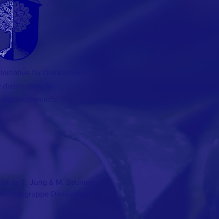
Initiative
für Dietkirchen
dietkirchen.de
dietkirchen.info
24 by T.
Jung & M. Baumert
rschutzgruppe Dietkirchen