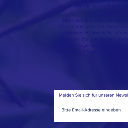
vor unserer Haustür zu pflegen u
»Wenn jede und jeder ihre Liebe
dem Schutz und der Wiederhers
Landstrichs in ihrer Nähe widme
Sorge um die unmittelbare Leb
anderen zugesteht und respektie
Lösung der Klimakrise von selbst e
Charl
Melden Sie sich für unseren Newsl