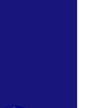
»Wenn jede und jeder ihre Liebe und ihr
Engagement ganz dem Schutz und der
Wiederherstellung eines geliebten
Landstrichs in ihrer Nähe widmet und
gleichzeitig diese Sorge um die unmittelbare
Lebensumgebung auch allen anderen
zugesteht und respektiert, dann stellt sich
die Lösung der Klimakrise von selbst ein.«
Charles Eisenstein: Klima, 2019
KONTAKT
info@naturschutz-dietkirchen.org
www.naturschutz-dietkirchen.org