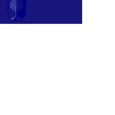
Eine Initiative
für Dietkirchen
www.dietkirchen.de
www.dietkirchen.info
Melden Sie sich für unseren Newsletter an
Anmelden
© 2024 by T.
Jung & M. Baumert
Naturschutzgruppe Dietkirchen