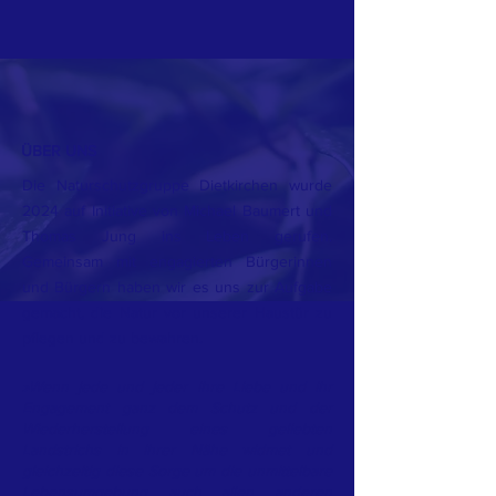
ÜBER UNS
Die Naturschutzgruppe Dietkirchen wurde
2024 auf Initiative von Michael Baumert und
Thomas Jung ins Leben gerufen.
Gemeinsam mit engagierten Bürgerinnen
und Bürgern haben wir es uns zur Aufgabe
gemacht, die Natur vor unserer Haustür zu
pflegen und zu bewahren.
»Wenn jede und jeder ihre Liebe und ihr
Engagement ganz dem Schutz und der
Wiederherstellung eines geliebten
Landstrichs in ihrer Nähe widmet und
gleichzeitig diese Sorge um die unmittelbare
Lebensumgebung auch allen anderen