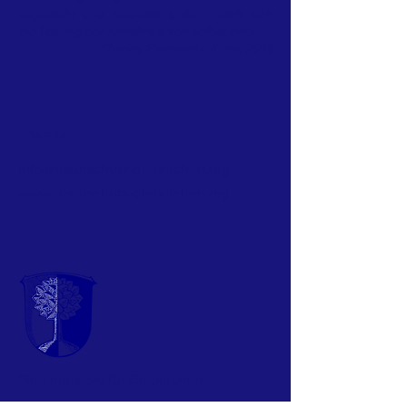
zugesteht und respektiert, dann stellt sich
die Lösung der Klimakrise von selbst ein.«
Charles Eisenstein: Klima, 2019
KONTAKT
info@naturschutz-dietkirchen.org
www.naturschutz-dietkirchen.org
Eine Initiative
für Dietkirchen
www.dietkirchen.de