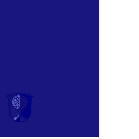
zugesteht und respektiert, dann stellt sich
die Lösung der Klimakrise von selbst ein.«
Charles Eisenstein: Klima, 2019
KONTAKT
info@naturschutz-dietkirchen.org
www.naturschutz-dietkirchen.org
Eine Initiative
für Dietkirchen
www.dietkirchen.de