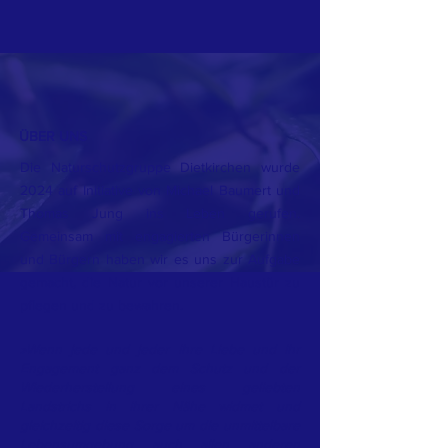
ÜBER UNS
Die Naturschutzgruppe Dietkirchen wurde
2024 auf Initiative von Michael Baumert und
Thomas Jung ins Leben gerufen.
Gemeinsam mit engagierten Bürgerinnen
und Bürgern haben wir es uns zur Aufgabe
gemacht, die Natur vor unserer Haustür zu
pflegen und zu bewahren.
»Wenn jede und jeder ihre Liebe und ihr
Engagement ganz dem Schutz und der
Wiederherstellung eines geliebten
Landstrichs in ihrer Nähe widmet und
gleichzeitig diese Sorge um die unmittelbare
Lebensumgebung auch allen anderen